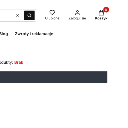
Produkty w kos
Wyczyść
Szukaj
Ulubione
Zaloguj się
Koszyk
Blog
Zwroty i reklamacje
odukty:
Brak