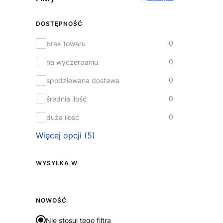
DOSTĘPNOŚĆ
Dostępność
0
brak towaru
0
na wyczerpaniu
0
spodziewana dostawa
0
średnia ilość
0
duża ilość
Więcej opcji (5)
WYSYŁKA W
Wysyłka w
NOWOŚĆ
Nie stosuj tego filtra