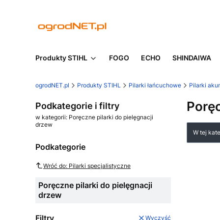
Produkty STIHL
FOGO
ECHO
SHINDAIWA
ogrodNET.pl
Produkty STIHL
Pilarki łańcuchowe
Pilarki ak
Poręc
Podkategorie i filtry
w kategorii: Poręczne pilarki do pielęgnacji
drzew
Lista
W tej kat
Podkategorie
Wróć do: Pilarki specjalistyczne
Poręczne pilarki do pielęgnacji
drzew
Filtry
Wyczyść