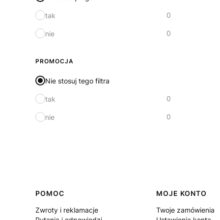
0
tak
0
nie
PROMOCJA
Nie stosuj tego filtra
0
tak
0
nie
Linki w stopce
POMOC
MOJE KONTO
Zwroty i reklamacje
Twoje zamówienia
Pytania i odpowiedzi
Ustawienia konta