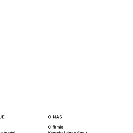
JE
O NAS
O firmie
watności
Kontakt i dane firmy