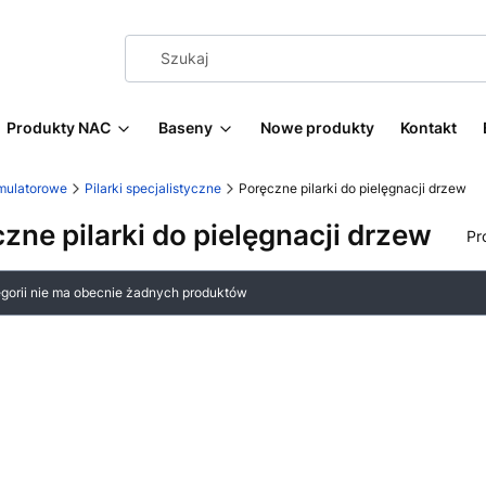
Produkty NAC
Baseny
Nowe produkty
Kontakt
umulatorowe
Pilarki specjalistyczne
Poręczne pilarki do pielęgnacji drzew
zne pilarki do pielęgnacji drzew
Pr
 produktów
egorii nie ma obecnie żadnych produktów