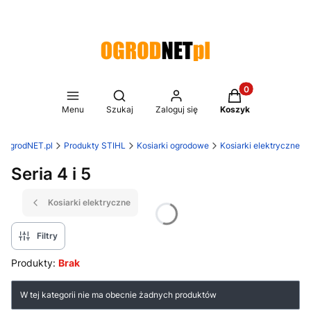
Produkty w koszy
Otwórz wyszukiwarkę
Menu
Szukaj
Zaloguj się
Koszyk
ogrodNET.pl
Produkty STIHL
Kosiarki ogrodowe
Kosiarki elektryczne
Seria 4 i 5
Kosiarki elektryczne
Filtry
Produkty:
Brak
Lista produktów
W tej kategorii nie ma obecnie żadnych produktów